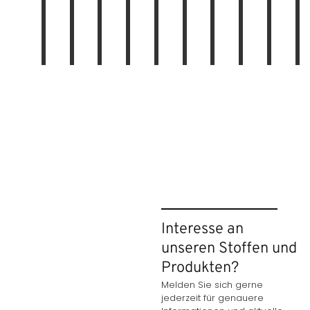
f
f
e
e
e
Gardinen
e
e
Rollos
n
Gardinenstang
e
Vertik
n
Interesse an
unseren Stoffen und
Produkten?
Melden Sie sich gerne
jederzeit für genauere